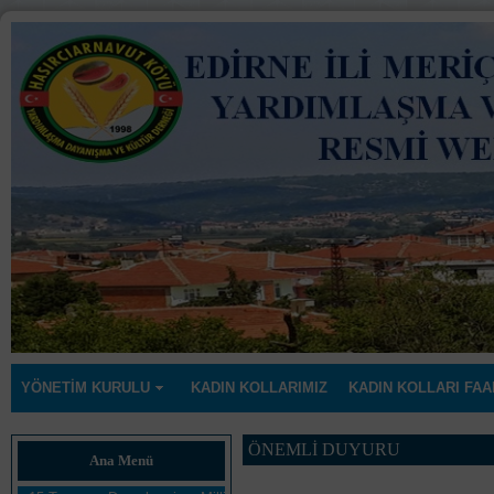
YÖNETİM KURULU
KADIN KOLLARIMIZ
KADIN KOLLARI FAA
ÖNEMLİ DUYURU
Ana Menü