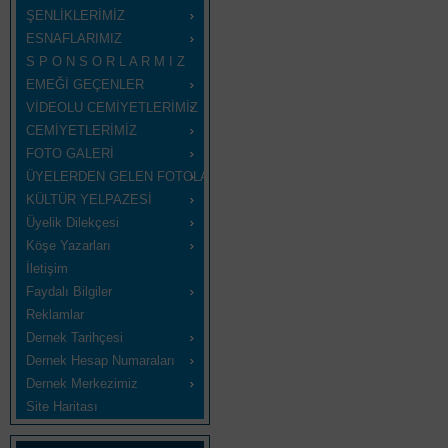
ŞENLİKLERİMİZ
ESNAFLARIMIZ
S P O N S O R L A R M I Z
EMEĞİ GEÇENLER
VİDEOLU CEMİYETLERİMİZ
CEMİYETLERİMİZ
FOTO GALERİ
ÜYELERDEN GELEN FOTOLAR
KÜLTÜR YELPAZESİ
Üyelik Dilekçesi
Köşe Yazarları
İletişim
Faydalı Bilgiler
Reklamlar
Dernek Tarihçesi
Dernek Hesap Numaraları
Dernek Merkezimiz
Site Haritası