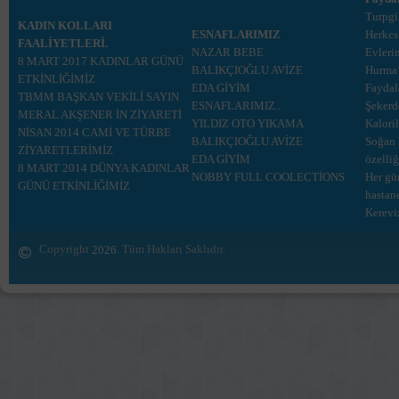
Turpgi
KADIN KOLLARI
ESNAFLARIMIZ
Herkes
FAALİYETLERİ.
NAZAR BEBE
Evleri
8 MART 2017 KADINLAR GÜNÜ
BALIKÇIOĞLU AVİZE
Hurma‘
ETKİNLİĞİMİZ
EDA GİYİM
Faydal
TBMM BAŞKAN VEKİLİ SAYIN
ESNAFLARIMIZ..
Şekerd
MERAL AKŞENER İN ZİYARETİ
YILDIZ OTO YIKAMA
Kaloril
NİSAN 2014 CAMİ VE TÜRBE
BALIKÇIOĞLU AVİZE
Soğan 
ZİYARETLERİMİZ
EDA GİYİM
özelli
8 MART 2014 DÜNYA KADINLAR
NOBBY FULL COOLECTİONS
Her gü
GÜNÜ ETKİNLİĞİMİZ
hastan
Kerevi
Copyright
. Tüm Hakları Saklıdır.
2026