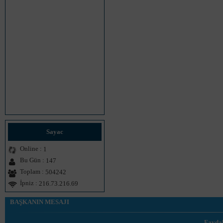
Sayac
Online :
1
Bu Gün :
147
Toplam :
504242
İpniz :
216.73.216.69
BAŞKANIN MESAJI
Faydal