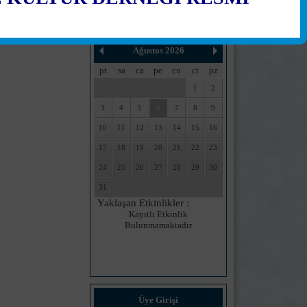
CEMİYET TAKVİMİ
Ağustos 2026
pt
sa
ca
pe
cu
ct
pz
1
2
3
4
5
6
7
8
9
10
11
12
13
14
15
16
17
18
19
20
21
22
23
24
25
26
27
28
29
30
31
Yaklaşan Etkinlikler :
Kayıtlı Etkinlik
Bulunmamaktadır
Üye Girişi