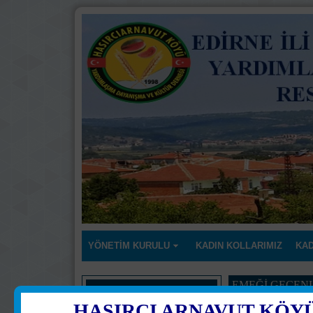
YÖNETİM KURULU
KADIN KOLLARIMIZ
KAD
EMEĞİ GEÇEN
Ana Menü
HASIRCI ARNAVUT KÖY