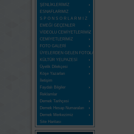
ŞENLİKLERİMİZ
ESNAFLARIMIZ
S P O N S O R L A R M I Z
EMEĞİ GEÇENLER
VİDEOLU CEMİYETLERİMİZ
CEMİYETLERİMİZ
FOTO GALERİ
ÜYELERDEN GELEN FOTOLAR
KÜLTÜR YELPAZESİ
Üyelik Dilekçesi
Köşe Yazarları
İletişim
Faydalı Bilgiler
Reklamlar
Dernek Tarihçesi
Dernek Hesap Numaraları
Dernek Merkezimiz
Site Haritası