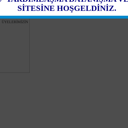
SİTESİNE HOŞGELDİNİZ.
ÜYELERİMİZİN
şkanı Filiz Gencan Akın’a Ziyaret
ÜYELERİMİZİN