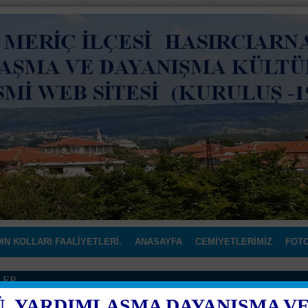
IN KOLLARI FAALİYETLERİ.
ANASAYFA
CEMİYETLERİMİZ
FOTO
LER
Ü YARDIMLAŞMA DAYANIŞMA VE