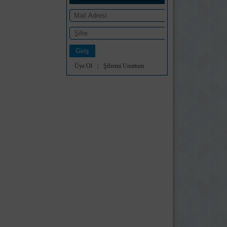
Üye Ol
|
Şifremi Unuttum