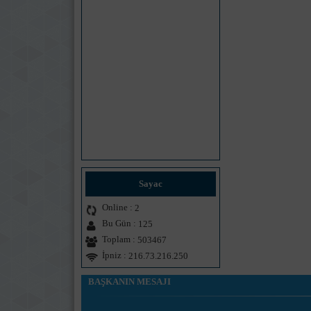
Sayac
Online :
2
Bu Gün :
125
Toplam :
503467
İpniz :
216.73.216.250
BAŞKANIN MESAJI