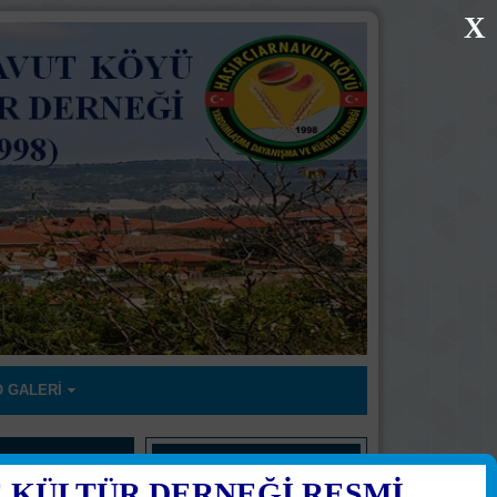
X
 GALERİ
ÜYE AİDAT SORGULAMA
 KÜLTÜR DERNEĞİ RESMİ