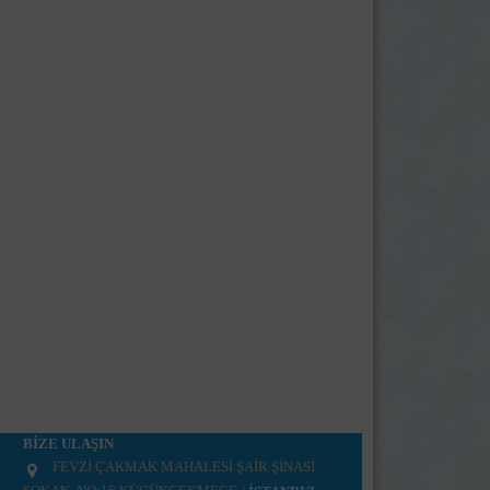
BİZE ULAŞIN
FEVZİ ÇAKMAK MAHALESİ ŞAİR ŞİNASİ