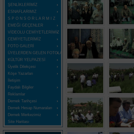
ŞENLİKLERİMİZ
ESNAFLARIMIZ
S P O N S O R L A R M I Z
EMEĞİ GEÇENLER
VİDEOLU CEMİYETLERİMİZ
CEMİYETLERİMİZ
FOTO GALERİ
ÜYELERDEN GELEN FOTOLAR
KÜLTÜR YELPAZESİ
Üyelik Dilekçesi
Köşe Yazarları
İletişim
Faydalı Bilgiler
Reklamlar
Dernek Tarihçesi
Dernek Hesap Numaraları
Dernek Merkezimiz
Site Haritası