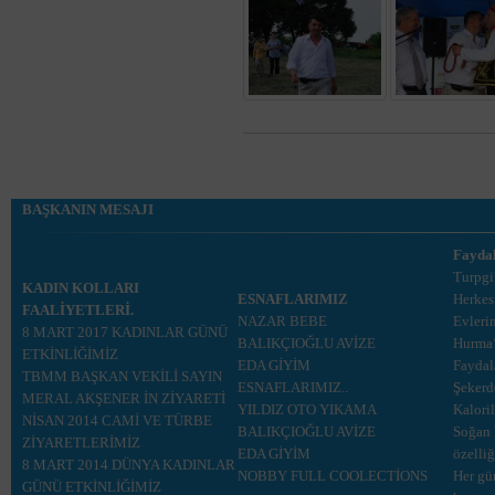
BAŞKANIN MESAJI
Faydal
Turpgi
KADIN KOLLARI
ESNAFLARIMIZ
Herkes
FAALİYETLERİ.
NAZAR BEBE
Evleri
8 MART 2017 KADINLAR GÜNÜ
BALIKÇIOĞLU AVİZE
Hurma‘
ETKİNLİĞİMİZ
EDA GİYİM
Faydal
TBMM BAŞKAN VEKİLİ SAYIN
ESNAFLARIMIZ..
Şekerd
MERAL AKŞENER İN ZİYARETİ
YILDIZ OTO YIKAMA
Kaloril
NİSAN 2014 CAMİ VE TÜRBE
BALIKÇIOĞLU AVİZE
Soğan 
ZİYARETLERİMİZ
EDA GİYİM
özelli
8 MART 2014 DÜNYA KADINLAR
NOBBY FULL COOLECTİONS
Her gü
GÜNÜ ETKİNLİĞİMİZ