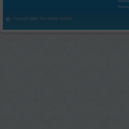
hastan
Kerevi
Copyright
. Tüm Hakları Saklıdır.
2026