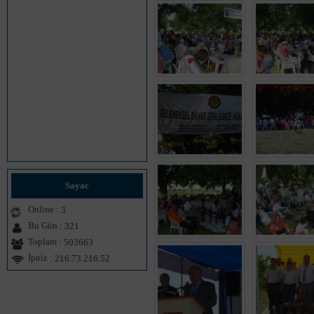
Sayac
Online :
3
Bu Gün :
321
Toplam :
503663
İpniz :
216.73.216.52